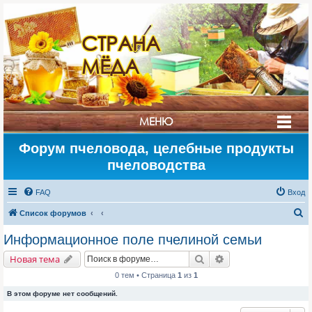
СТРАНА
МЁДА
МЕНЮ
Форум пчеловода, целебные продукты
пчеловодства
FAQ
Вход
П
Список форумов
о
Информационное поле пчелиной семьи
и
Поиск
Расширенный поис
Новая тема
с
0 тем • Страница
1
из
1
к
В этом форуме нет сообщений.