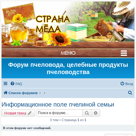
СТРАНА
МЁДА
МЕНЮ
Форум пчеловода, целебные продукты
пчеловодства
FAQ
Вход
П
Список форумов
о
Информационное поле пчелиной семьи
и
Поиск
Расширенный поис
Новая тема
с
0 тем • Страница
1
из
1
к
В этом форуме нет сообщений.