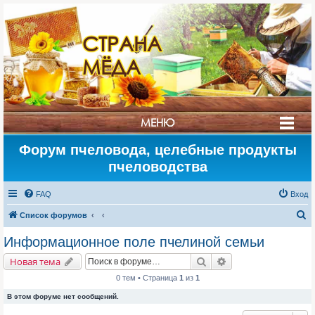
СТРАНА
МЁДА
МЕНЮ
Форум пчеловода, целебные продукты
пчеловодства
FAQ
Вход
П
Список форумов
о
Информационное поле пчелиной семьи
и
Поиск
Расширенный поис
Новая тема
с
0 тем • Страница
1
из
1
к
В этом форуме нет сообщений.