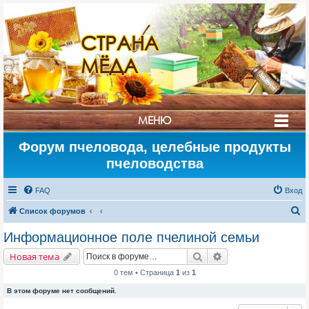
СТРАНА
МЁДА
МЕНЮ
Форум пчеловода, целебные продукты
пчеловодства
FAQ
Вход
П
Список форумов
о
Информационное поле пчелиной семьи
и
Поиск
Расширенный поис
Новая тема
с
0 тем • Страница
1
из
1
к
В этом форуме нет сообщений.