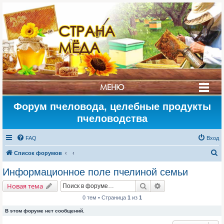
СТРАНА
МЁДА
МЕНЮ
Форум пчеловода, целебные продукты
пчеловодства
FAQ
Вход
П
Список форумов
о
Информационное поле пчелиной семьи
и
Поиск
Расширенный поис
Новая тема
с
0 тем • Страница
1
из
1
к
В этом форуме нет сообщений.