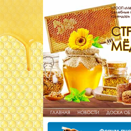
УРООП «Мё
Целебные п
календарь
СТ
МЁ
ГЛАВНАЯ
НОВОСТИ
ДОСКА ОБ
Форум пче