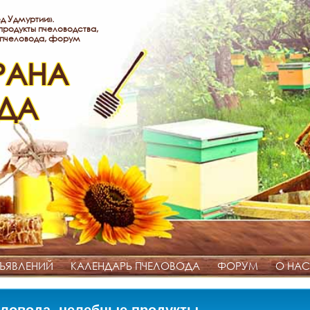
д Удмуртии».
родукты пчеловодства,
 пчеловода, форум
РАНА
ДА
ЪЯВЛЕНИЙ
КАЛЕНДАРЬ ПЧЕЛОВОДА
ФОРУМ
О НАС
ловода, целебные продукты