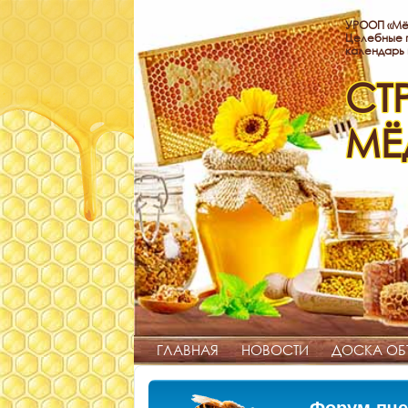
УРООП «Мё
Целебные п
календарь
СТ
МЁ
ГЛАВНАЯ
НОВОСТИ
ДОСКА ОБ
Форум пче