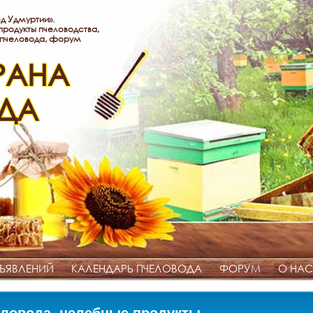
д Удмуртии».
родукты пчеловодства,
 пчеловода, форум
РАНА
ДА
ЪЯВЛЕНИЙ
КАЛЕНДАРЬ ПЧЕЛОВОДА
ФОРУМ
О НАС
ловода, целебные продукты