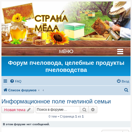
СТРАНА
МЁДА
МЕНЮ
Форум пчеловода, целебные продукты
пчеловодства
FAQ
Вход
П
Список форумов
о
Информационное поле пчелиной семьи
и
Поиск
Расширенный поис
Новая тема
с
0 тем • Страница
1
из
1
к
В этом форуме нет сообщений.