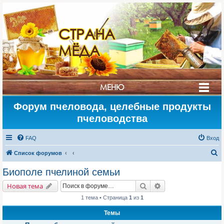
СТРАНА
МЁДА
МЕНЮ
Форум пчеловода, целебные продукты
пчеловодства
FAQ
Вход
П
Список форумов
о
Биополе пчелиной семьи
и
Поиск
Расширенный поис
Новая тема
с
1 тема • Страница
1
из
1
к
Темы