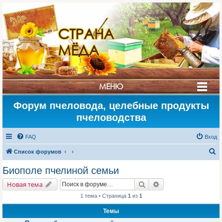
СТРАНА
МЁДА
МЕНЮ
Форум пчеловода, целебные продукты
пчеловодства
FAQ
Вход
П
Список форумов
о
Биополе пчелиной семьи
и
Поиск
Расширенный поис
Новая тема
с
1 тема • Страница
1
из
1
к
Темы