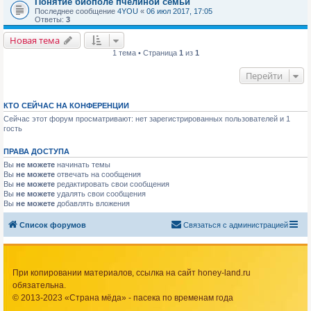
Понятие биополе пчелиной семьи
Последнее сообщение
4YOU
«
06 июл 2017, 17:05
Ответы:
3
Новая тема
1 тема • Страница
1
из
1
Перейти
КТО СЕЙЧАС НА КОНФЕРЕНЦИИ
Сейчас этот форум просматривают: нет зарегистрированных пользователей и 1
гость
ПРАВА ДОСТУПА
Вы
не можете
начинать темы
Вы
не можете
отвечать на сообщения
Вы
не можете
редактировать свои сообщения
Вы
не можете
удалять свои сообщения
Вы
не можете
добавлять вложения
Список форумов
Связаться с администрацией
При копировании материалов, ссылка на сайт honey-land.ru
обязательна.
© 2013-2023 «Страна мёда» - пасека по временам года