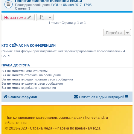
Понятие биополе пчелиной семьи
Последнее сообщение
4YOU
«
06 июл 2017, 17:05
Ответы:
3
Новая тема
1 тема • Страница
1
из
1
Перейти
КТО СЕЙЧАС НА КОНФЕРЕНЦИИ
Сейчас этот форум просматривают: нет зарегистрированных пользователей и 4
гостя
ПРАВА ДОСТУПА
Вы
не можете
начинать темы
Вы
не можете
отвечать на сообщения
Вы
не можете
редактировать свои сообщения
Вы
не можете
удалять свои сообщения
Вы
не можете
добавлять вложения
Список форумов
Связаться с администрацией
При копировании материалов, ссылка на сайт honey-land.ru
обязательна.
© 2013-2023 «Страна мёда» - пасека по временам года