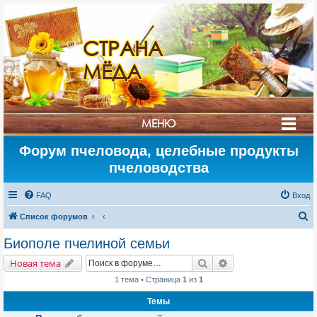
СТРАНА
МЁДА
МЕНЮ
Форум пчеловода, целебные продукты
пчеловодства
FAQ
Вход
П
Список форумов
о
Биополе пчелиной семьи
и
Поиск
Расширенный поис
Новая тема
с
1 тема • Страница
1
из
1
к
Темы