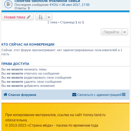
Понятие биополе пчелиной семьи
Последнее сообщение
4YOU
«
06 июл 2017, 17:05
Ответы:
3
Новая тема
1 тема • Страница
1
из
1
Перейти
КТО СЕЙЧАС НА КОНФЕРЕНЦИИ
Сейчас этот форум просматривают: нет зарегистрированных пользователей и 1
гость
ПРАВА ДОСТУПА
Вы
не можете
начинать темы
Вы
не можете
отвечать на сообщения
Вы
не можете
редактировать свои сообщения
Вы
не можете
удалять свои сообщения
Вы
не можете
добавлять вложения
Список форумов
Связаться с администрацией
При копировании материалов, ссылка на сайт honey-land.ru
обязательна.
© 2013-2023 «Страна мёда» - пасека по временам года