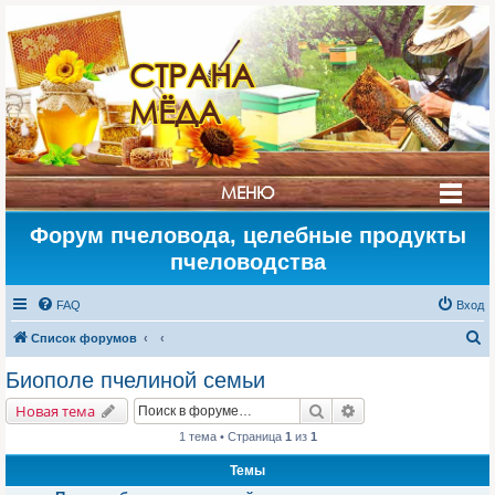
СТРАНА
МЁДА
МЕНЮ
Форум пчеловода, целебные продукты
пчеловодства
FAQ
Вход
П
Список форумов
о
Биополе пчелиной семьи
и
Поиск
Расширенный поис
Новая тема
с
1 тема • Страница
1
из
1
к
Темы