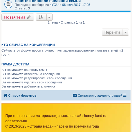
Понятие биополе пчелиной семьи
Последнее сообщение
4YOU
«
06 июл 2017, 17:05
Ответы:
3
Новая тема
1 тема • Страница
1
из
1
Перейти
КТО СЕЙЧАС НА КОНФЕРЕНЦИИ
Сейчас этот форум просматривают: нет зарегистрированных пользователей и 2
гостя
ПРАВА ДОСТУПА
Вы
не можете
начинать темы
Вы
не можете
отвечать на сообщения
Вы
не можете
редактировать свои сообщения
Вы
не можете
удалять свои сообщения
Вы
не можете
добавлять вложения
Список форумов
Связаться с администрацией
При копировании материалов, ссылка на сайт honey-land.ru
обязательна.
© 2013-2023 «Страна мёда» - пасека по временам года