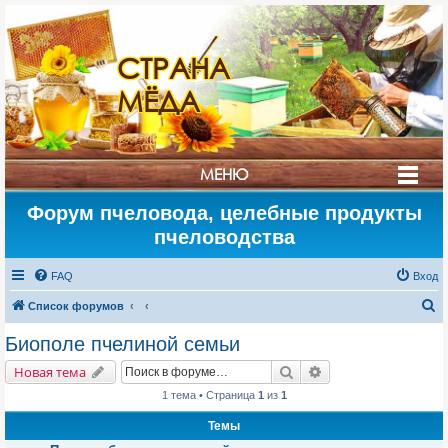
СТРАНА
МЁДА
МЕНЮ
Форум пчеловода, целебные продукты
пчеловодства
FAQ
Вход
П
Список форумов
о
Биополе пчелиной семьи
и
Поиск
Расширенный поис
Новая тема
с
1 тема • Страница
1
из
1
к
Темы