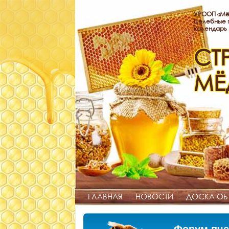
УРООП «Мё
Целебные п
календарь
СТ
МЁ
ГЛАВНАЯ
НОВОСТИ
ДОСКА ОБ
Форум пче