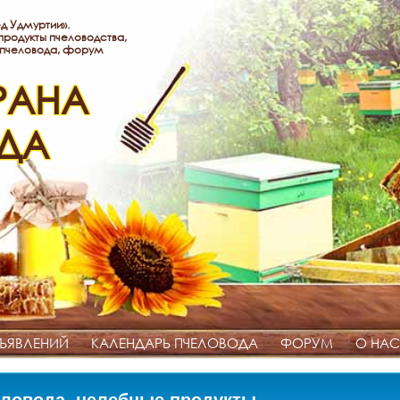
д Удмуртии».
родукты пчеловодства,
 пчеловода, форум
РАНА
ДА
ЪЯВЛЕНИЙ
КАЛЕНДАРЬ ПЧЕЛОВОДА
ФОРУМ
О НАС
ловода, целебные продукты