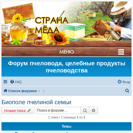
СТРАНА
МЁДА
МЕНЮ
Форум пчеловода, целебные продукты
пчеловодства
FAQ
Вход
П
Список форумов
о
Биополе пчелиной семьи
и
Поиск
Расширенный поис
Новая тема
с
1 тема • Страница
1
из
1
к
Темы