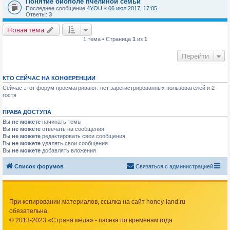
Понятие биополе пчелиной семьи
Последнее сообщение
4YOU
«
06 июл 2017, 17:05
Ответы:
3
Новая тема
1 тема • Страница
1
из
1
Перейти
КТО СЕЙЧАС НА КОНФЕРЕНЦИИ
Сейчас этот форум просматривают: нет зарегистрированных пользователей и 2
гостя
ПРАВА ДОСТУПА
Вы
не можете
начинать темы
Вы
не можете
отвечать на сообщения
Вы
не можете
редактировать свои сообщения
Вы
не можете
удалять свои сообщения
Вы
не можете
добавлять вложения
Список форумов
Связаться с администрацией
При копировании материалов, ссылка на сайт honey-land.ru
обязательна.
© 2013-2023 «Страна мёда» - пасека по временам года