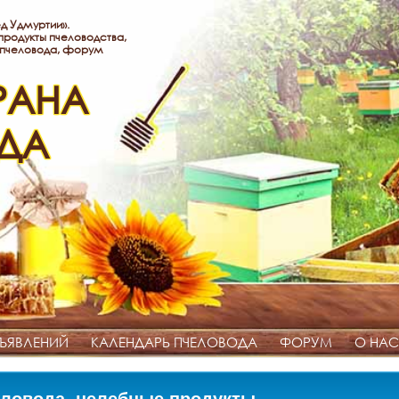
д Удмуртии».
родукты пчеловодства,
 пчеловода, форум
РАНА
ДА
ЪЯВЛЕНИЙ
КАЛЕНДАРЬ ПЧЕЛОВОДА
ФОРУМ
О НАС
ловода, целебные продукты