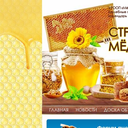
УРООП «Мё
Целебные п
календарь
СТ
МЁ
ГЛАВНАЯ
НОВОСТИ
ДОСКА ОБ
Форум пче