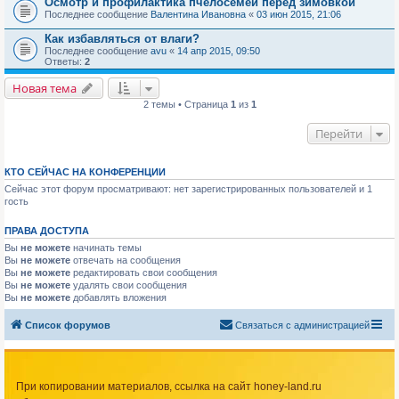
Осмотр и профилактика пчелосемей перед зимовкой
Последнее сообщение
Валентина Ивановна
«
03 июн 2015, 21:06
Как избавляться от влаги?
Последнее сообщение
avu
«
14 апр 2015, 09:50
Ответы:
2
Новая тема
2 темы • Страница
1
из
1
Перейти
КТО СЕЙЧАС НА КОНФЕРЕНЦИИ
Сейчас этот форум просматривают: нет зарегистрированных пользователей и 1
гость
ПРАВА ДОСТУПА
Вы
не можете
начинать темы
Вы
не можете
отвечать на сообщения
Вы
не можете
редактировать свои сообщения
Вы
не можете
удалять свои сообщения
Вы
не можете
добавлять вложения
Список форумов
Связаться с администрацией
При копировании материалов, ссылка на сайт honey-land.ru