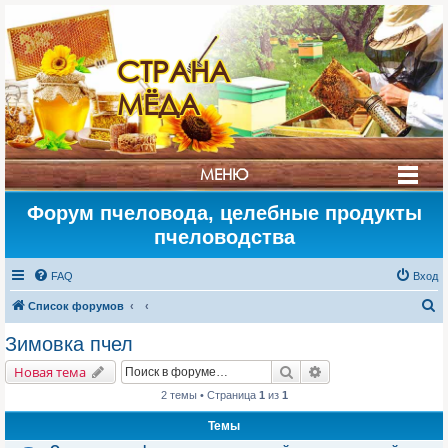
СТРАНА
МЁДА
МЕНЮ
Форум пчеловода, целебные продукты
пчеловодства
FAQ
Вход
П
Список форумов
о
Зимовка пчел
и
Поиск
Расширенный поис
Новая тема
с
2 темы • Страница
1
из
1
к
Темы