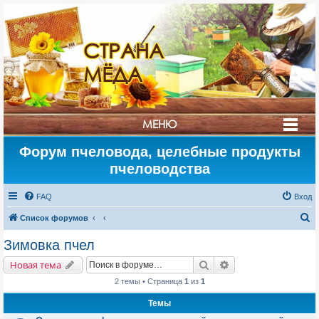
СТРАНА
МЁДА
МЕНЮ
Форум пчеловода, целебные продукты
пчеловодства
FAQ
Вход
П
Список форумов
о
Зимовка пчел
и
Поиск
Расширенный поис
Новая тема
с
2 темы • Страница
1
из
1
к
Темы