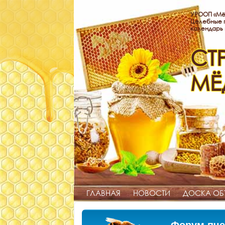
УРООП «Мё
Целебные п
календарь
СТ
МЁ
ГЛАВНАЯ
НОВОСТИ
ДОСКА ОБ
Форум пче