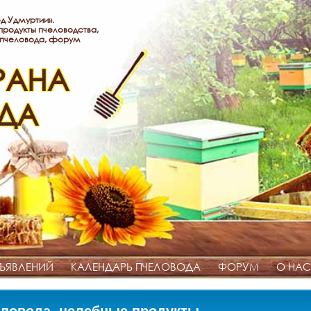
д Удмуртии».
родукты пчеловодства,
 пчеловода, форум
РАНА
ДА
ЪЯВЛЕНИЙ
КАЛЕНДАРЬ ПЧЕЛОВОДА
ФОРУМ
О НАС
ловода, целебные продукты