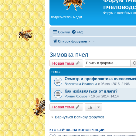
пчеловодс
Форум о целебных с
потребителей мёда!
Ссылки
FAQ
Список форумов
Зимовка пчел
Новая тема
ТЕМЫ
Осмотр и профилактика пчелосеме
Валентина Ивановна
» 03 июн 2015, 21:06
Как избавляться от влаги?
Роман Хромов
» 10 окт 2014, 14:14
Новая тема
Вернуться к списку форумов
КТО СЕЙЧАС НА КОНФЕРЕНЦИИ
Сейчас этот форум просматривают: нет зарегистриров