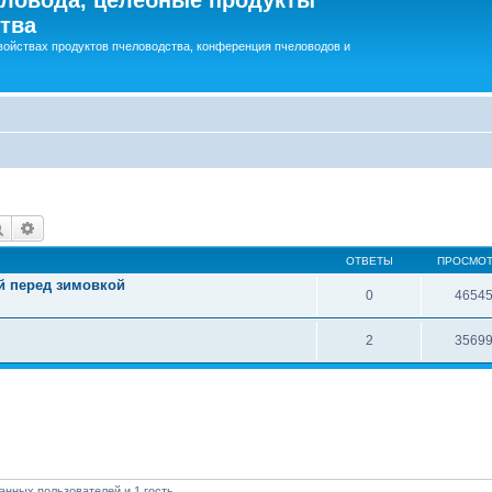
тва
войствах продуктов пчеловодства, конференция пчеловодов и
Поиск
Расширенный поиск
ОТВЕТЫ
ПРОСМО
й перед зимовкой
0
4654
2
3569
анных пользователей и 1 гость