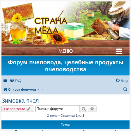
СТРАНА
МЁДА
МЕНЮ
Форум пчеловода, целебные продукты
пчеловодства
FAQ
Вход
П
Список форумов
о
Зимовка пчел
и
Поиск
Расширенный поис
Новая тема
с
2 темы • Страница
1
из
1
к
Темы