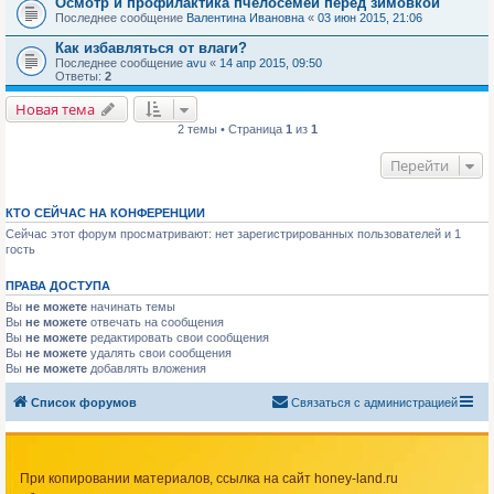
Осмотр и профилактика пчелосемей перед зимовкой
Последнее сообщение
Валентина Ивановна
«
03 июн 2015, 21:06
Как избавляться от влаги?
Последнее сообщение
avu
«
14 апр 2015, 09:50
Ответы:
2
Новая тема
2 темы • Страница
1
из
1
Перейти
КТО СЕЙЧАС НА КОНФЕРЕНЦИИ
Сейчас этот форум просматривают: нет зарегистрированных пользователей и 1
гость
ПРАВА ДОСТУПА
Вы
не можете
начинать темы
Вы
не можете
отвечать на сообщения
Вы
не можете
редактировать свои сообщения
Вы
не можете
удалять свои сообщения
Вы
не можете
добавлять вложения
Список форумов
Связаться с администрацией
При копировании материалов, ссылка на сайт honey-land.ru