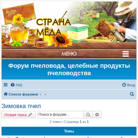
СТРАНА
МЁДА
МЕНЮ
Форум пчеловода, целебные продукты
пчеловодства
FAQ
Вход
П
Список форумов
о
Зимовка пчел
и
Поиск
Расширенный поис
Новая тема
с
2 темы • Страница
1
из
1
к
Темы