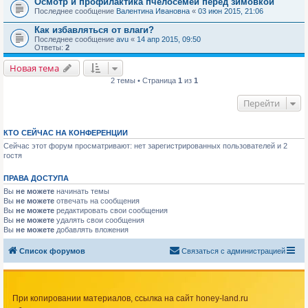
Осмотр и профилактика пчелосемей перед зимовкой
Последнее сообщение
Валентина Ивановна
«
03 июн 2015, 21:06
Как избавляться от влаги?
Последнее сообщение
avu
«
14 апр 2015, 09:50
Ответы:
2
Новая тема
2 темы • Страница
1
из
1
Перейти
КТО СЕЙЧАС НА КОНФЕРЕНЦИИ
Сейчас этот форум просматривают: нет зарегистрированных пользователей и 2
гостя
ПРАВА ДОСТУПА
Вы
не можете
начинать темы
Вы
не можете
отвечать на сообщения
Вы
не можете
редактировать свои сообщения
Вы
не можете
удалять свои сообщения
Вы
не можете
добавлять вложения
Список форумов
Связаться с администрацией
При копировании материалов, ссылка на сайт honey-land.ru