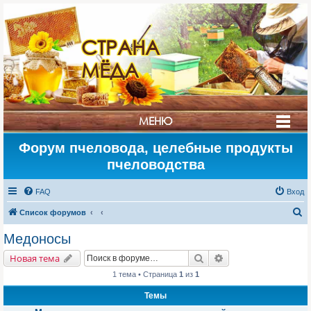
СТРАНА
МЁДА
МЕНЮ
Форум пчеловода, целебные продукты
пчеловодства
FAQ
Вход
П
Список форумов
о
Медоносы
и
Поиск
Расширенный поис
Новая тема
с
1 тема • Страница
1
из
1
к
Темы