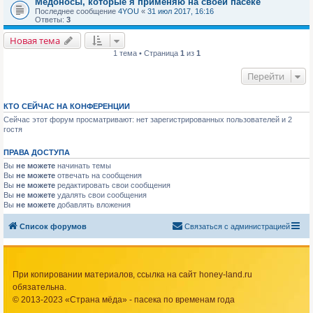
Медоносы, которые я применяю на своей пасеке
Последнее сообщение
4YOU
«
31 июл 2017, 16:16
Ответы:
3
Новая тема
1 тема • Страница
1
из
1
Перейти
КТО СЕЙЧАС НА КОНФЕРЕНЦИИ
Сейчас этот форум просматривают: нет зарегистрированных пользователей и 2
гостя
ПРАВА ДОСТУПА
Вы
не можете
начинать темы
Вы
не можете
отвечать на сообщения
Вы
не можете
редактировать свои сообщения
Вы
не можете
удалять свои сообщения
Вы
не можете
добавлять вложения
Список форумов
Связаться с администрацией
При копировании материалов, ссылка на сайт honey-land.ru
обязательна.
© 2013-2023 «Страна мёда» - пасека по временам года