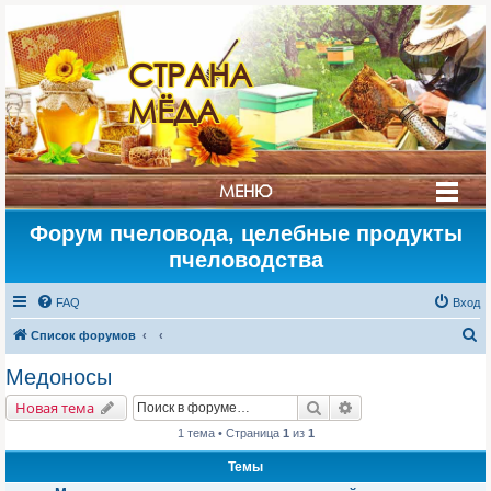
СТРАНА
МЁДА
МЕНЮ
Форум пчеловода, целебные продукты
пчеловодства
FAQ
Вход
П
Список форумов
о
Медоносы
и
Поиск
Расширенный поис
Новая тема
с
1 тема • Страница
1
из
1
к
Темы