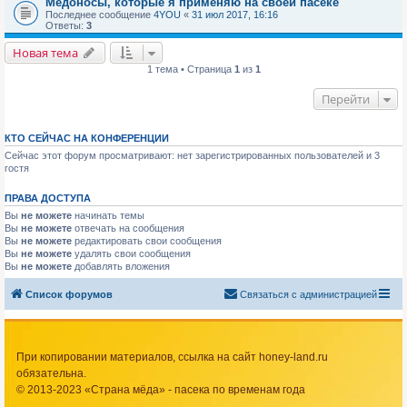
Медоносы, которые я применяю на своей пасеке
Последнее сообщение
4YOU
«
31 июл 2017, 16:16
Ответы:
3
Новая тема
1 тема • Страница
1
из
1
Перейти
КТО СЕЙЧАС НА КОНФЕРЕНЦИИ
Сейчас этот форум просматривают: нет зарегистрированных пользователей и 3
гостя
ПРАВА ДОСТУПА
Вы
не можете
начинать темы
Вы
не можете
отвечать на сообщения
Вы
не можете
редактировать свои сообщения
Вы
не можете
удалять свои сообщения
Вы
не можете
добавлять вложения
Список форумов
Связаться с администрацией
При копировании материалов, ссылка на сайт honey-land.ru
обязательна.
© 2013-2023 «Страна мёда» - пасека по временам года