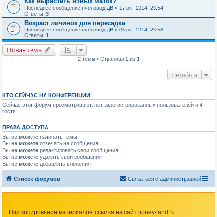
Как вырастить новых маток?
Последнее сообщение
пчеловод ДВ
«
17 окт 2014, 23:54
Ответы:
3
Возраст личинок для пересадки
Последнее сообщение
пчеловод ДВ
«
05 окт 2014, 23:58
Ответы:
1
Новая тема
2 темы • Страница
1
из
1
Перейти
КТО СЕЙЧАС НА КОНФЕРЕНЦИИ
Сейчас этот форум просматривают: нет зарегистрированных пользователей и 4
гостя
ПРАВА ДОСТУПА
Вы
не можете
начинать темы
Вы
не можете
отвечать на сообщения
Вы
не можете
редактировать свои сообщения
Вы
не можете
удалять свои сообщения
Вы
не можете
добавлять вложения
Список форумов
Связаться с администрацией
При копировании материалов, ссылка на сайт honey-land.ru