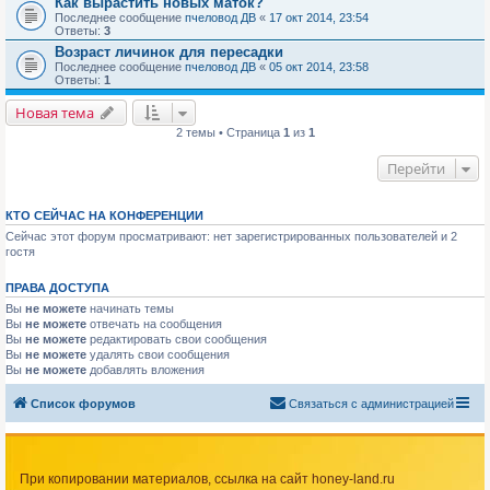
Как вырастить новых маток?
Последнее сообщение
пчеловод ДВ
«
17 окт 2014, 23:54
Ответы:
3
Возраст личинок для пересадки
Последнее сообщение
пчеловод ДВ
«
05 окт 2014, 23:58
Ответы:
1
Новая тема
2 темы • Страница
1
из
1
Перейти
КТО СЕЙЧАС НА КОНФЕРЕНЦИИ
Сейчас этот форум просматривают: нет зарегистрированных пользователей и 2
гостя
ПРАВА ДОСТУПА
Вы
не можете
начинать темы
Вы
не можете
отвечать на сообщения
Вы
не можете
редактировать свои сообщения
Вы
не можете
удалять свои сообщения
Вы
не можете
добавлять вложения
Список форумов
Связаться с администрацией
При копировании материалов, ссылка на сайт honey-land.ru