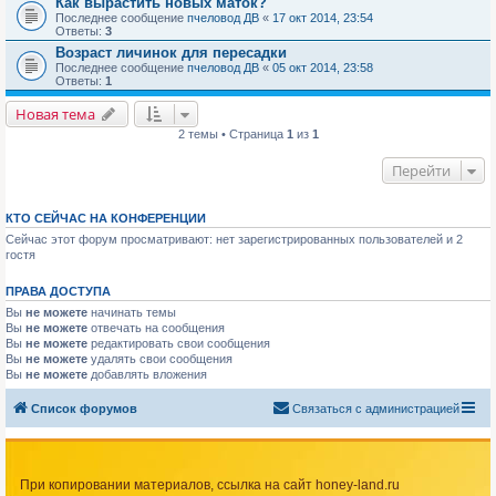
Как вырастить новых маток?
Последнее сообщение
пчеловод ДВ
«
17 окт 2014, 23:54
Ответы:
3
Возраст личинок для пересадки
Последнее сообщение
пчеловод ДВ
«
05 окт 2014, 23:58
Ответы:
1
Новая тема
2 темы • Страница
1
из
1
Перейти
КТО СЕЙЧАС НА КОНФЕРЕНЦИИ
Сейчас этот форум просматривают: нет зарегистрированных пользователей и 2
гостя
ПРАВА ДОСТУПА
Вы
не можете
начинать темы
Вы
не можете
отвечать на сообщения
Вы
не можете
редактировать свои сообщения
Вы
не можете
удалять свои сообщения
Вы
не можете
добавлять вложения
Список форумов
Связаться с администрацией
При копировании материалов, ссылка на сайт honey-land.ru