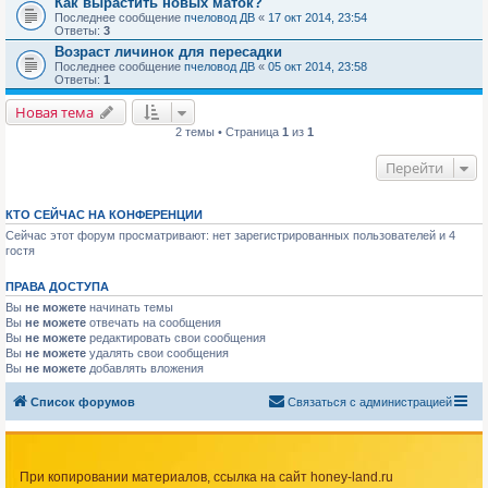
Как вырастить новых маток?
Последнее сообщение
пчеловод ДВ
«
17 окт 2014, 23:54
Ответы:
3
Возраст личинок для пересадки
Последнее сообщение
пчеловод ДВ
«
05 окт 2014, 23:58
Ответы:
1
Новая тема
2 темы • Страница
1
из
1
Перейти
КТО СЕЙЧАС НА КОНФЕРЕНЦИИ
Сейчас этот форум просматривают: нет зарегистрированных пользователей и 4
гостя
ПРАВА ДОСТУПА
Вы
не можете
начинать темы
Вы
не можете
отвечать на сообщения
Вы
не можете
редактировать свои сообщения
Вы
не можете
удалять свои сообщения
Вы
не можете
добавлять вложения
Список форумов
Связаться с администрацией
При копировании материалов, ссылка на сайт honey-land.ru