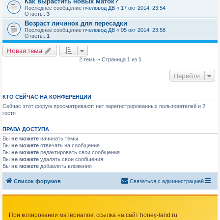
Как вырастить новых маток?
Последнее сообщение
пчеловод ДВ
«
17 окт 2014, 23:54
Ответы:
3
Возраст личинок для пересадки
Последнее сообщение
пчеловод ДВ
«
05 окт 2014, 23:58
Ответы:
1
Новая тема
2 темы • Страница
1
из
1
Перейти
КТО СЕЙЧАС НА КОНФЕРЕНЦИИ
Сейчас этот форум просматривают: нет зарегистрированных пользователей и 2
гостя
ПРАВА ДОСТУПА
Вы
не можете
начинать темы
Вы
не можете
отвечать на сообщения
Вы
не можете
редактировать свои сообщения
Вы
не можете
удалять свои сообщения
Вы
не можете
добавлять вложения
Список форумов
Связаться с администрацией
При копировании материалов, ссылка на сайт honey-land.ru