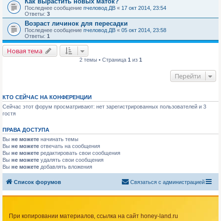
Как вырастить новых маток?
Последнее сообщение
пчеловод ДВ
«
17 окт 2014, 23:54
Ответы:
3
Возраст личинок для пересадки
Последнее сообщение
пчеловод ДВ
«
05 окт 2014, 23:58
Ответы:
1
Новая тема
2 темы • Страница
1
из
1
Перейти
КТО СЕЙЧАС НА КОНФЕРЕНЦИИ
Сейчас этот форум просматривают: нет зарегистрированных пользователей и 3
гостя
ПРАВА ДОСТУПА
Вы
не можете
начинать темы
Вы
не можете
отвечать на сообщения
Вы
не можете
редактировать свои сообщения
Вы
не можете
удалять свои сообщения
Вы
не можете
добавлять вложения
Список форумов
Связаться с администрацией
При копировании материалов, ссылка на сайт honey-land.ru