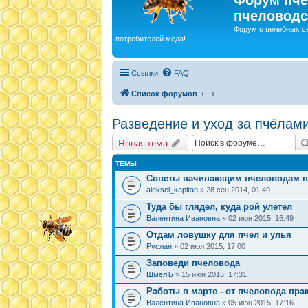
пчеловодс
Форум о целебных с
потребителей мёда!
Ссылки
FAQ
Список форумов
Разведение и уход за пчёлам
Новая тема
ТЕМЫ
Советы начинающим пчеловодам п
aleksei_kapitan
» 28 сен 2014, 01:49
Туда бы глядел, куда рой улетел
Валентина Ивановна
» 02 июн 2015, 16:49
Отдам ловушку для пчел и улья
Руслан
» 02 июл 2015, 17:00
Заповеди пчеловода
ШмелЪ
» 15 июн 2015, 17:31
Работы в марте - от пчеловода пра
Валентина Ивановна
» 05 июн 2015, 17:16