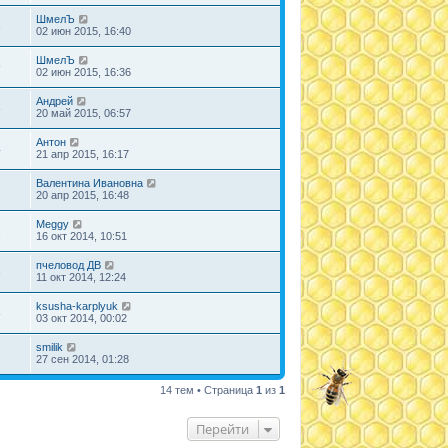
ШмелЪ
3
02 июн 2015, 16:40
ШмелЪ
9
02 июн 2015, 16:36
Андрей
8
20 май 2015, 06:57
Антон
4
21 апр 2015, 16:17
Валентина Ивановна
7
20 апр 2015, 16:48
Meggy
1
16 окт 2014, 10:51
пчеловод ДВ
3
11 окт 2014, 12:24
ksusha-karplyuk
8
03 окт 2014, 00:02
smilik
2
27 сен 2014, 01:28
14 тем • Страница
1
из
1
Перейти