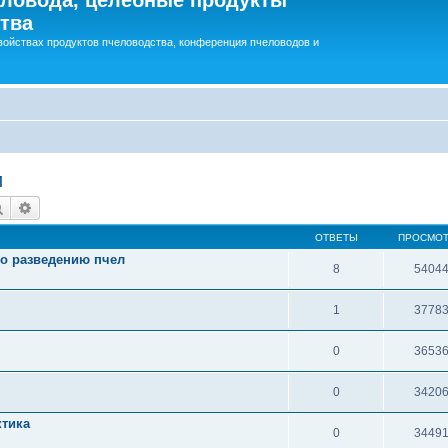
тва
войствах продуктов пчеловодства, конференция пчеловодов и
и
Поиск
Расширенный поиск
ОТВЕТЫ
ПРОСМО
о разведению пчел
8
5404
1
3778
0
3653
0
3420
ктика
0
3449