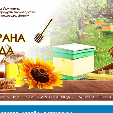
д Удмуртии».
родукты пчеловодства,
 пчеловода, форум
РАНА
ДА
ЪЯВЛЕНИЙ
КАЛЕНДАРЬ ПЧЕЛОВОДА
ФОРУМ
О НАС
ловода, целебные продукты