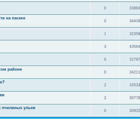
0
3389
ти на пасеке
0
3443
1
3235
3
4356
й
0
3279
ком районе
0
3421
ке?
2
3353
ев
2
3077
х пчелиных ульев
0
3093