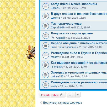
Когда пчелы менее злобливы
ШмелЪ
» 02 июн 2015, 16:40
В двух словах о технике безопаснос
ШмелЪ
» 02 июн 2015, 16:36
Температура в улье
Сергей 999
» 07 май 2015, 19:07
Ловушка на старом дереве
Андрей
» 21 сен 2013, 21:28
Первое общение с пчелиной матко
Валентина Ивановна
» 20 апр 2015, 16:48
Разведение пчёл в Грузии в Горийс
Meggy
» 16 окт 2014, 10:51
Как вывести шершней и ос на пасе
Пчельник
» 30 авг 2014, 13:07
Зимовка и утепление пчелиных уль
galkina156
» 26 сен 2014, 22:44
Разведение пчел в различных типа
smilik
» 27 сен 2014, 01:28
Новая тема
Вернуться к списку форумов