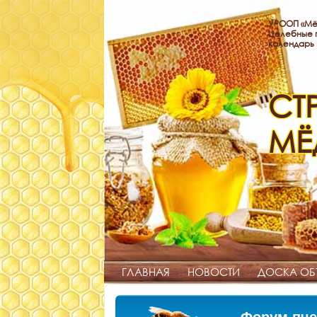
УРООП «Мё
Целебные п
календарь
СТ
МЁ
ГЛАВНАЯ
НОВОСТИ
ДОСКА ОБ
Форум пче