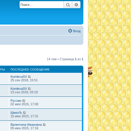
Поиск
Расширенный поиск
Вход
14 тем • Страница
1
из
1
ТРЫ
ПОСЛЕДНЕЕ СООБЩЕНИЕ
KomlevaSV
4
25 сен 2018, 15:51
KomlevaSV
3
23 сен 2018, 03:19
Руслан
6
02 июл 2015, 17:00
ШмелЪ
6
15 июн 2015, 17:31
Валентина Ивановна
1
05 июн 2015, 17:16