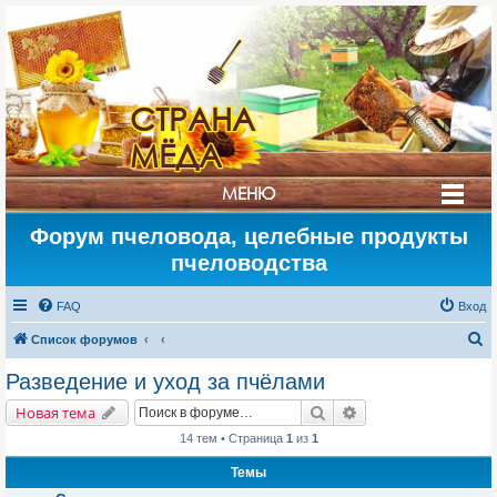
СТРАНА
МЁДА
МЕНЮ
Форум пчеловода, целебные продукты
пчеловодства
FAQ
Вход
П
Список форумов
о
Разведение и уход за пчёлами
и
Поиск
Расширенный поис
Новая тема
с
14 тем • Страница
1
из
1
к
Темы