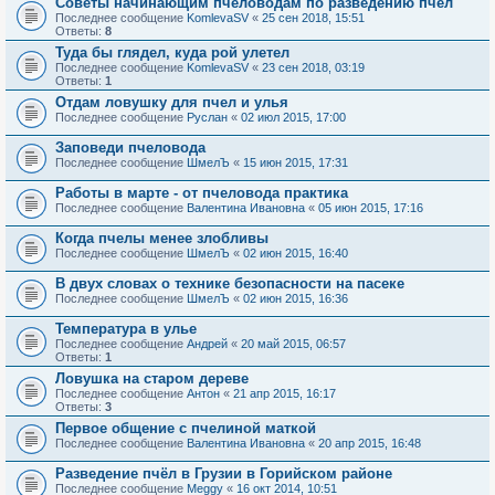
Советы начинающим пчеловодам по разведению пчел
Последнее сообщение
KomlevaSV
«
25 сен 2018, 15:51
Ответы:
8
Туда бы глядел, куда рой улетел
Последнее сообщение
KomlevaSV
«
23 сен 2018, 03:19
Ответы:
1
Отдам ловушку для пчел и улья
Последнее сообщение
Руслан
«
02 июл 2015, 17:00
Заповеди пчеловода
Последнее сообщение
ШмелЪ
«
15 июн 2015, 17:31
Работы в марте - от пчеловода практика
Последнее сообщение
Валентина Ивановна
«
05 июн 2015, 17:16
Когда пчелы менее злобливы
Последнее сообщение
ШмелЪ
«
02 июн 2015, 16:40
В двух словах о технике безопасности на пасеке
Последнее сообщение
ШмелЪ
«
02 июн 2015, 16:36
Температура в улье
Последнее сообщение
Андрей
«
20 май 2015, 06:57
Ответы:
1
Ловушка на старом дереве
Последнее сообщение
Антон
«
21 апр 2015, 16:17
Ответы:
3
Первое общение с пчелиной маткой
Последнее сообщение
Валентина Ивановна
«
20 апр 2015, 16:48
Разведение пчёл в Грузии в Горийском районе
Последнее сообщение
Meggy
«
16 окт 2014, 10:51