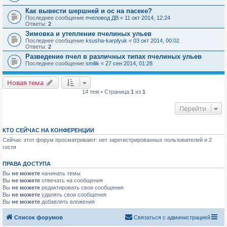
Как вывести шершней и ос на пасеке?
Последнее сообщение
пчеловод ДВ
«
11 окт 2014, 12:24
Ответы:
2
Зимовка и утепление пчелиных ульев
Последнее сообщение
ksusha-karplyuk
«
03 окт 2014, 00:02
Ответы:
2
Разведение пчел в различных типах пчелиных ульев
Последнее сообщение
smilik
«
27 сен 2014, 01:28
Новая тема
14 тем • Страница
1
из
1
Перейти
КТО СЕЙЧАС НА КОНФЕРЕНЦИИ
Сейчас этот форум просматривают: нет зарегистрированных пользователей и 2
гостя
ПРАВА ДОСТУПА
Вы
не можете
начинать темы
Вы
не можете
отвечать на сообщения
Вы
не можете
редактировать свои сообщения
Вы
не можете
удалять свои сообщения
Вы
не можете
добавлять вложения
Список форумов
Связаться с администрацией