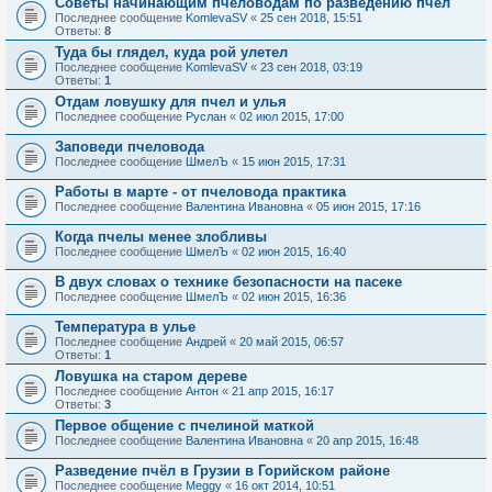
Советы начинающим пчеловодам по разведению пчел
Последнее сообщение
KomlevaSV
«
25 сен 2018, 15:51
Ответы:
8
Туда бы глядел, куда рой улетел
Последнее сообщение
KomlevaSV
«
23 сен 2018, 03:19
Ответы:
1
Отдам ловушку для пчел и улья
Последнее сообщение
Руслан
«
02 июл 2015, 17:00
Заповеди пчеловода
Последнее сообщение
ШмелЪ
«
15 июн 2015, 17:31
Работы в марте - от пчеловода практика
Последнее сообщение
Валентина Ивановна
«
05 июн 2015, 17:16
Когда пчелы менее злобливы
Последнее сообщение
ШмелЪ
«
02 июн 2015, 16:40
В двух словах о технике безопасности на пасеке
Последнее сообщение
ШмелЪ
«
02 июн 2015, 16:36
Температура в улье
Последнее сообщение
Андрей
«
20 май 2015, 06:57
Ответы:
1
Ловушка на старом дереве
Последнее сообщение
Антон
«
21 апр 2015, 16:17
Ответы:
3
Первое общение с пчелиной маткой
Последнее сообщение
Валентина Ивановна
«
20 апр 2015, 16:48
Разведение пчёл в Грузии в Горийском районе
Последнее сообщение
Meggy
«
16 окт 2014, 10:51