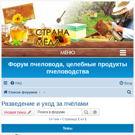
СТРАНА
МЁДА
МЕНЮ
Форум пчеловода, целебные продукты
пчеловодства
FAQ
Вход
П
Список форумов
о
Разведение и уход за пчёлами
и
Поиск
Расширенный поис
Новая тема
с
14 тем • Страница
1
из
1
к
Темы