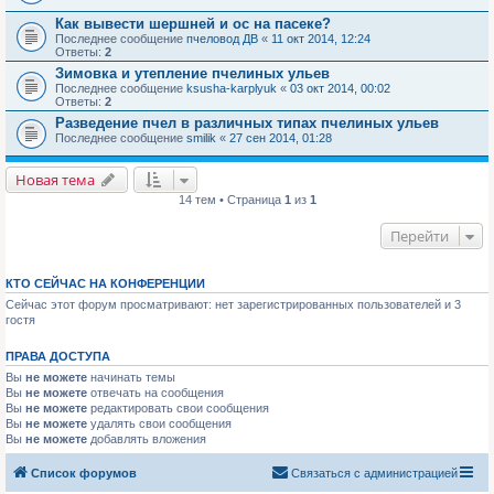
Как вывести шершней и ос на пасеке?
Последнее сообщение
пчеловод ДВ
«
11 окт 2014, 12:24
Ответы:
2
Зимовка и утепление пчелиных ульев
Последнее сообщение
ksusha-karplyuk
«
03 окт 2014, 00:02
Ответы:
2
Разведение пчел в различных типах пчелиных ульев
Последнее сообщение
smilik
«
27 сен 2014, 01:28
Новая тема
14 тем • Страница
1
из
1
Перейти
КТО СЕЙЧАС НА КОНФЕРЕНЦИИ
Сейчас этот форум просматривают: нет зарегистрированных пользователей и 3
гостя
ПРАВА ДОСТУПА
Вы
не можете
начинать темы
Вы
не можете
отвечать на сообщения
Вы
не можете
редактировать свои сообщения
Вы
не можете
удалять свои сообщения
Вы
не можете
добавлять вложения
Список форумов
Связаться с администрацией