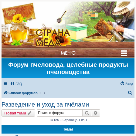
СТРАНА
МЁДА
МЕНЮ
Форум пчеловода, целебные продукты
пчеловодства
FAQ
Вход
П
Список форумов
о
Разведение и уход за пчёлами
и
Поиск
Расширенный поис
Новая тема
с
14 тем • Страница
1
из
1
к
Темы