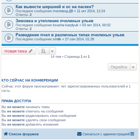
Как вывести шершней и ос на пасеке?
Последнее сообщение
пчеловод ДВ
«
11 окт 2014, 12:24
Ответы:
2
Зимовка и утепление пчелиных ульев
Последнее сообщение
ksusha-karplyuk
«
03 окт 2014, 00:02
Ответы:
2
Разведение пчел в различных типах пчелиных ульев
Последнее сообщение
smilik
«
27 сен 2014, 01:28
Новая тема
14 тем • Страница
1
из
1
Перейти
КТО СЕЙЧАС НА КОНФЕРЕНЦИИ
Сейчас этот форум просматривают: нет зарегистрированных пользователей и 1
гость
ПРАВА ДОСТУПА
Вы
не можете
начинать темы
Вы
не можете
отвечать на сообщения
Вы
не можете
редактировать свои сообщения
Вы
не можете
удалять свои сообщения
Вы
не можете
добавлять вложения
Список форумов
Связаться с администрацией