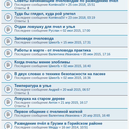
Советы начинающим пчеловодам по разведению пчел
Последнее сообщение
KomlevaSV
«
25 сен 2018, 15:51
Ответы:
8
Туда бы глядел, куда рой улетел
Последнее сообщение
KomlevaSV
«
23 сен 2018, 03:19
Ответы:
1
Отдам ловушку для пчел и улья
Последнее сообщение
Руслан
«
02 июл 2015, 17:00
Заповеди пчеловода
Последнее сообщение
ШмелЪ
«
15 июн 2015, 17:31
Работы в марте - от пчеловода практика
Последнее сообщение
Валентина Ивановна
«
05 июн 2015, 17:16
Когда пчелы менее злобливы
Последнее сообщение
ШмелЪ
«
02 июн 2015, 16:40
В двух словах о технике безопасности на пасеке
Последнее сообщение
ШмелЪ
«
02 июн 2015, 16:36
Температура в улье
Последнее сообщение
Андрей
«
20 май 2015, 06:57
Ответы:
1
Ловушка на старом дереве
Последнее сообщение
Антон
«
21 апр 2015, 16:17
Ответы:
3
Первое общение с пчелиной маткой
Последнее сообщение
Валентина Ивановна
«
20 апр 2015, 16:48
Разведение пчёл в Грузии в Горийском районе
Последнее сообщение
Meggy
«
16 окт 2014, 10:51