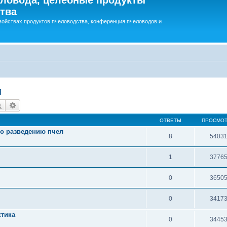
тва
войствах продуктов пчеловодства, конференция пчеловодов и
и
Поиск
Расширенный поиск
ОТВЕТЫ
ПРОСМО
о разведению пчел
8
5403
1
3776
0
3650
0
3417
ктика
0
3445