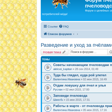
пчеловодс
Форум о целебных с
потребителей мёда!
Ссылки
FAQ
Список форумов
Разведение и уход за пчёлам
Новая тема
ТЕМЫ
Советы начинающим пчеловодам п
aleksei_kapitan
» 28 сен 2014, 01:49
Туда бы глядел, куда рой улетел
Валентина Ивановна
» 02 июн 2015, 16:49
Отдам ловушку для пчел и улья
Руслан
» 02 июл 2015, 17:00
Заповеди пчеловода
ШмелЪ
» 15 июн 2015, 17:31
Работы в марте - от пчеловода пра
Валентина Ивановна
» 05 июн 2015, 17:16