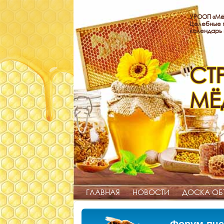
УРООП «Мё
Целебные п
календарь
СТ
МЁ
ГЛАВНАЯ
НОВОСТИ
ДОСКА ОБ
Форум пче