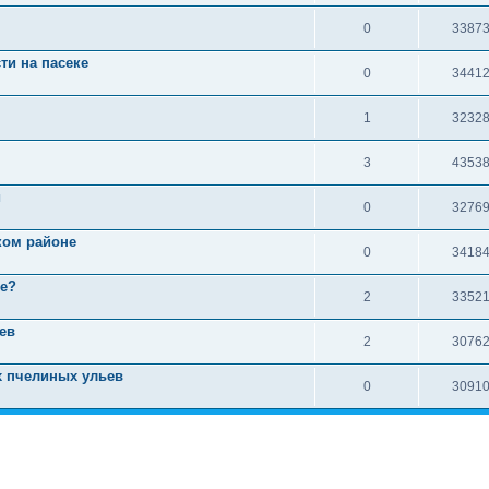
0
3387
ти на пасеке
0
3441
1
3232
3
4353
й
0
3276
ком районе
0
3418
ке?
2
3352
ев
2
3076
х пчелиных ульев
0
3091