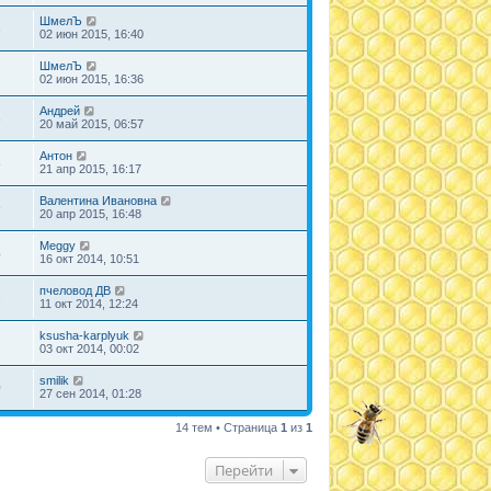
ШмелЪ
3
02 июн 2015, 16:40
ШмелЪ
2
02 июн 2015, 16:36
Андрей
8
20 май 2015, 06:57
Антон
8
21 апр 2015, 16:17
Валентина Ивановна
9
20 апр 2015, 16:48
Meggy
4
16 окт 2014, 10:51
пчеловод ДВ
1
11 окт 2014, 12:24
ksusha-karplyuk
2
03 окт 2014, 00:02
smilik
0
27 сен 2014, 01:28
14 тем • Страница
1
из
1
Перейти