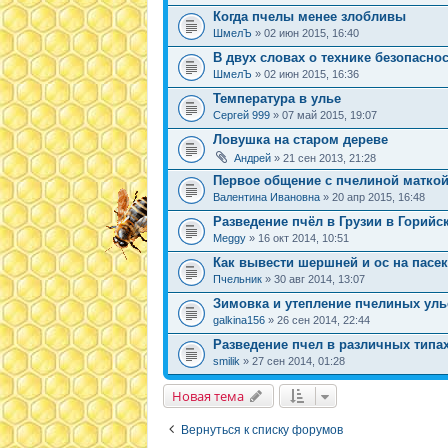
Когда пчелы менее злобливы
ШмелЪ
» 02 июн 2015, 16:40
В двух словах о технике безопаснос
ШмелЪ
» 02 июн 2015, 16:36
Температура в улье
Сергей 999
» 07 май 2015, 19:07
Ловушка на старом дереве
Андрей
» 21 сен 2013, 21:28
Первое общение с пчелиной матко
Валентина Ивановна
» 20 апр 2015, 16:48
Разведение пчёл в Грузии в Горийс
Meggy
» 16 окт 2014, 10:51
Как вывести шершней и ос на пасе
Пчельник
» 30 авг 2014, 13:07
Зимовка и утепление пчелиных уль
galkina156
» 26 сен 2014, 22:44
Разведение пчел в различных типа
smilik
» 27 сен 2014, 01:28
Новая тема
Вернуться к списку форумов