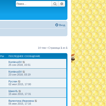
Поиск
Расширенный поиск
Вход
14 тем • Страница
1
из
1
ТРЫ
ПОСЛЕДНЕЕ СООБЩЕНИЕ
KomlevaSV
1
25 сен 2018, 15:51
KomlevaSV
5
23 сен 2018, 03:19
Руслан
5
02 июл 2015, 17:00
ШмелЪ
3
15 июн 2015, 17:31
Валентина Ивановна
3
05 июн 2015, 17:16