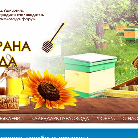
д Удмуртии».
родукты пчеловодства,
 пчеловода, форум
РАНА
ДА
ЪЯВЛЕНИЙ
КАЛЕНДАРЬ ПЧЕЛОВОДА
ФОРУМ
О НАС
ловода, целебные продукты