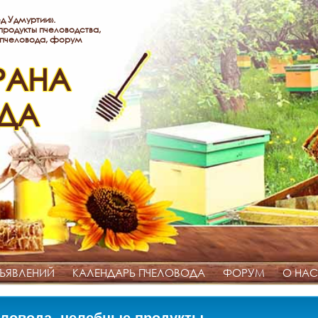
д Удмуртии».
родукты пчеловодства,
 пчеловода, форум
РАНА
ДА
ЪЯВЛЕНИЙ
КАЛЕНДАРЬ ПЧЕЛОВОДА
ФОРУМ
О НАС
ловода, целебные продукты