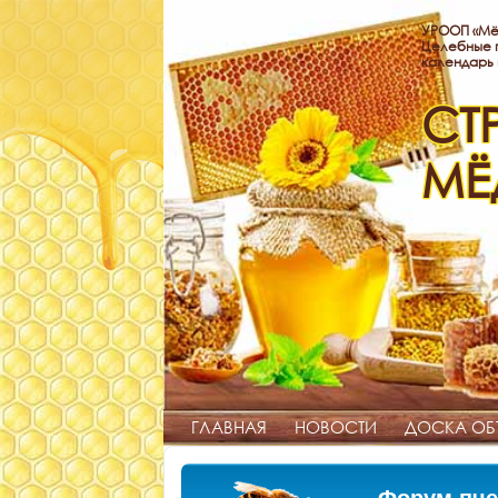
УРООП «Мё
Целебные п
календарь
СТ
МЁ
ГЛАВНАЯ
НОВОСТИ
ДОСКА ОБ
Форум пче