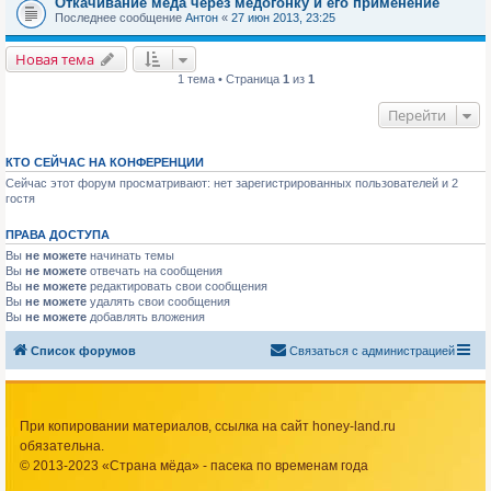
Откачивание мёда через медогонку и его применение
Последнее сообщение
Антон
«
27 июн 2013, 23:25
Новая тема
1 тема • Страница
1
из
1
Перейти
КТО СЕЙЧАС НА КОНФЕРЕНЦИИ
Сейчас этот форум просматривают: нет зарегистрированных пользователей и 2
гостя
ПРАВА ДОСТУПА
Вы
не можете
начинать темы
Вы
не можете
отвечать на сообщения
Вы
не можете
редактировать свои сообщения
Вы
не можете
удалять свои сообщения
Вы
не можете
добавлять вложения
Список форумов
Связаться с администрацией
При копировании материалов, ссылка на сайт honey-land.ru
обязательна.
© 2013-2023 «Страна мёда» - пасека по временам года