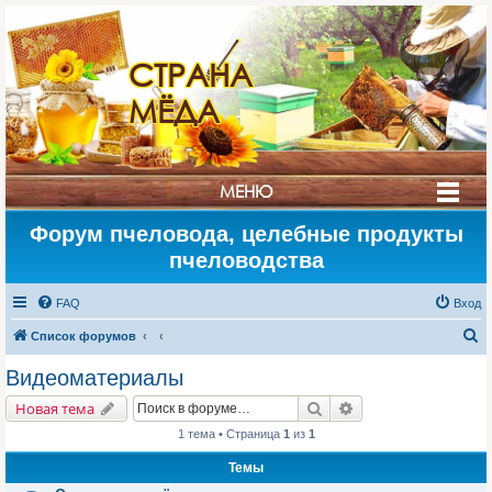
СТРАНА
МЁДА
МЕНЮ
Форум пчеловода, целебные продукты
пчеловодства
FAQ
Вход
П
Список форумов
о
Видеоматериалы
и
Поиск
Расширенный поис
Новая тема
с
1 тема • Страница
1
из
1
к
Темы