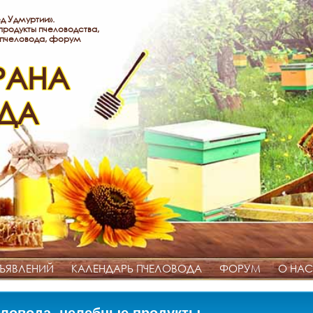
д Удмуртии».
родукты пчеловодства,
 пчеловода, форум
РАНА
ДА
ЪЯВЛЕНИЙ
КАЛЕНДАРЬ ПЧЕЛОВОДА
ФОРУМ
О НАС
ловода, целебные продукты