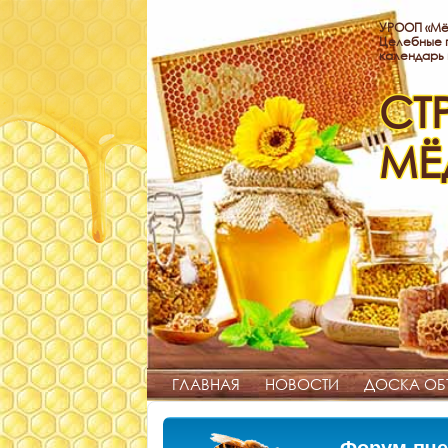
УРООП «Мё
Целебные п
календарь
СТ
МЁ
ГЛАВНАЯ
НОВОСТИ
ДОСКА ОБ
Форум пче