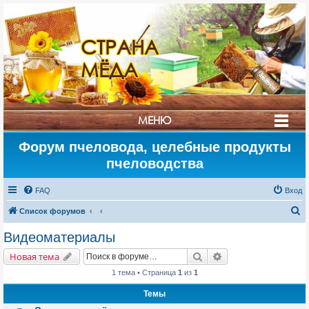
СТРАНА
МЁДА
МЕНЮ
Форум пчеловода, целебные продукты
пчеловодства
FAQ
Вход
П
Список форумов
о
Видеоматериалы
и
Поиск
Расширенный поис
Новая тема
с
1 тема • Страница
1
из
1
к
Темы