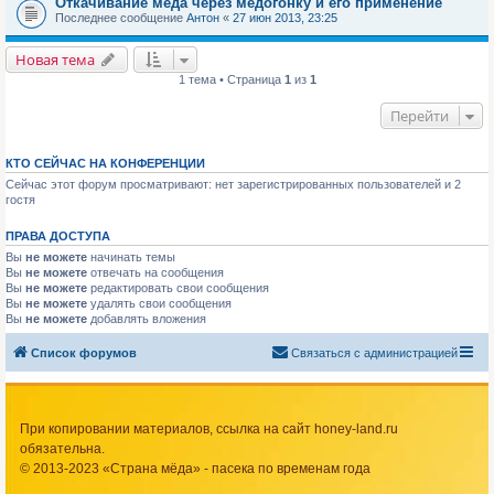
Откачивание мёда через медогонку и его применение
Последнее сообщение
Антон
«
27 июн 2013, 23:25
Новая тема
1 тема • Страница
1
из
1
Перейти
КТО СЕЙЧАС НА КОНФЕРЕНЦИИ
Сейчас этот форум просматривают: нет зарегистрированных пользователей и 2
гостя
ПРАВА ДОСТУПА
Вы
не можете
начинать темы
Вы
не можете
отвечать на сообщения
Вы
не можете
редактировать свои сообщения
Вы
не можете
удалять свои сообщения
Вы
не можете
добавлять вложения
Список форумов
Связаться с администрацией
При копировании материалов, ссылка на сайт honey-land.ru
обязательна.
© 2013-2023 «Страна мёда» - пасека по временам года