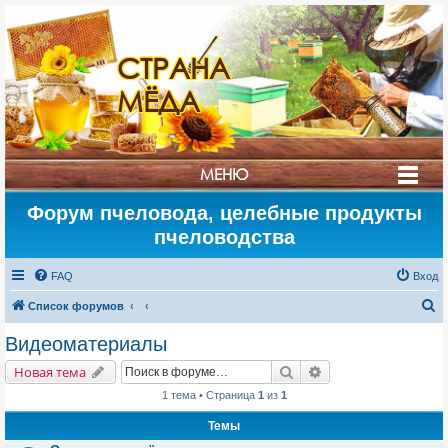
СТРАНА
МЁДА
МЕНЮ
Форум пчеловода, целебные продукты
пчеловодства
FAQ
Вход
П
Список форумов
о
Видеоматериалы
и
Поиск
Расширенный поис
Новая тема
с
1 тема • Страница
1
из
1
к
Темы