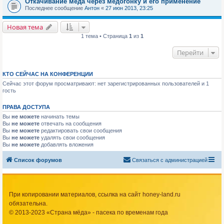
Откачивание мёда через медогонку и его применение
Последнее сообщение
Антон
«
27 июн 2013, 23:25
Новая тема
1 тема • Страница
1
из
1
Перейти
КТО СЕЙЧАС НА КОНФЕРЕНЦИИ
Сейчас этот форум просматривают: нет зарегистрированных пользователей и 1
гость
ПРАВА ДОСТУПА
Вы
не можете
начинать темы
Вы
не можете
отвечать на сообщения
Вы
не можете
редактировать свои сообщения
Вы
не можете
удалять свои сообщения
Вы
не можете
добавлять вложения
Список форумов
Связаться с администрацией
При копировании материалов, ссылка на сайт honey-land.ru
обязательна.
© 2013-2023 «Страна мёда» - пасека по временам года