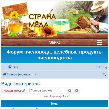
СТРАНА
МЁДА
МЕНЮ
Форум пчеловода, целебные продукты
пчеловодства
FAQ
Вход
П
Список форумов
о
Видеоматериалы
и
Поиск
Расширенный поис
Новая тема
с
1 тема • Страница
1
из
1
к
Темы