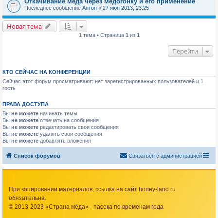
Откачивание мёда через медогонку и его применение
Последнее сообщение
Антон
«
27 июн 2013, 23:25
Новая тема
1 тема • Страница
1
из
1
Перейти
КТО СЕЙЧАС НА КОНФЕРЕНЦИИ
Сейчас этот форум просматривают: нет зарегистрированных пользователей и 1
гость
ПРАВА ДОСТУПА
Вы
не можете
начинать темы
Вы
не можете
отвечать на сообщения
Вы
не можете
редактировать свои сообщения
Вы
не можете
удалять свои сообщения
Вы
не можете
добавлять вложения
Список форумов
Связаться с администрацией
При копировании материалов, ссылка на сайт honey-land.ru
обязательна.
© 2013-2023 «Страна мёда» - пасека по временам года