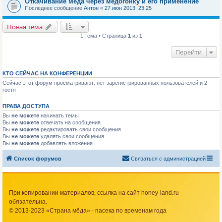
Откачивание мёда через медогонку и его применение
Последнее сообщение
Антон
«
27 июн 2013, 23:25
Новая тема
1 тема • Страница
1
из
1
Перейти
КТО СЕЙЧАС НА КОНФЕРЕНЦИИ
Сейчас этот форум просматривают: нет зарегистрированных пользователей и 2
гостя
ПРАВА ДОСТУПА
Вы
не можете
начинать темы
Вы
не можете
отвечать на сообщения
Вы
не можете
редактировать свои сообщения
Вы
не можете
удалять свои сообщения
Вы
не можете
добавлять вложения
Список форумов
Связаться с администрацией
При копировании материалов, ссылка на сайт honey-land.ru
обязательна.
© 2013-2023 «Страна мёда» - пасека по временам года