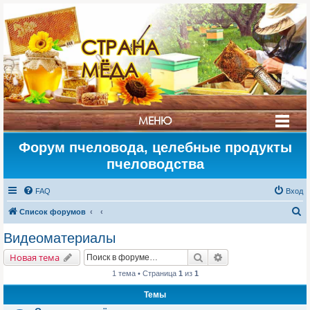
СТРАНА
МЁДА
МЕНЮ
Форум пчеловода, целебные продукты
пчеловодства
FAQ
Вход
П
Список форумов
о
Видеоматериалы
и
Поиск
Расширенный поис
Новая тема
с
1 тема • Страница
1
из
1
к
Темы