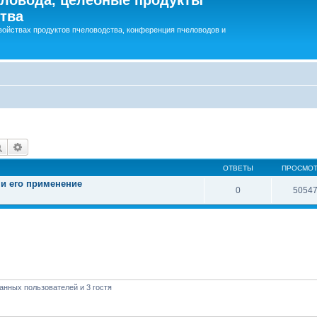
тва
войствах продуктов пчеловодства, конференция пчеловодов и
Поиск
Расширенный поиск
ОТВЕТЫ
ПРОСМО
 и его применение
0
5054
анных пользователей и 3 гостя