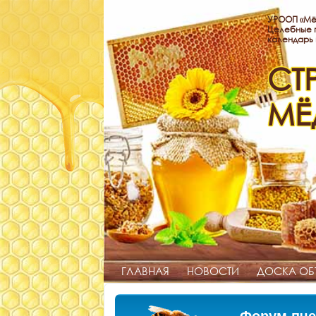
УРООП «Мё
Целебные п
календарь
СТ
МЁ
ГЛАВНАЯ
НОВОСТИ
ДОСКА ОБ
Форум пче