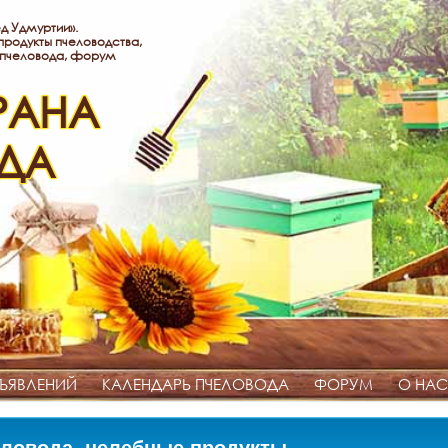
д Удмуртии».
родукты пчеловодства,
 пчеловода, форум
РАНА
ДА
ЪЯВЛЕНИЙ
КАЛЕНДАРЬ ПЧЕЛОВОДА
ФОРУМ
О НАС
ловода, целебные продукты