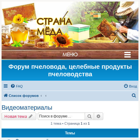
СТРАНА
МЁДА
МЕНЮ
Форум пчеловода, целебные продукты
пчеловодства
FAQ
Вход
П
Список форумов
о
Видеоматериалы
и
Поиск
Расширенный поис
Новая тема
с
1 тема • Страница
1
из
1
к
Темы