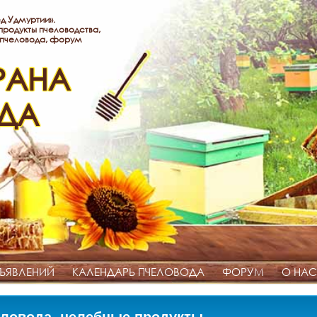
д Удмуртии».
родукты пчеловодства,
 пчеловода, форум
РАНА
ДА
ЪЯВЛЕНИЙ
КАЛЕНДАРЬ ПЧЕЛОВОДА
ФОРУМ
О НАС
ловода, целебные продукты