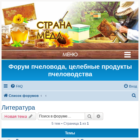
СТРАНА
МЁДА
МЕНЮ
Форум пчеловода, целебные продукты
пчеловодства
FAQ
Вход
П
Список форумов
о
Литература
и
Поиск
Расширенный поис
Новая тема
с
5 тем • Страница
1
из
1
к
Темы