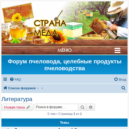
СТРАНА
МЁДА
МЕНЮ
Форум пчеловода, целебные продукты
пчеловодства
FAQ
Вход
П
Список форумов
о
Литература
и
Поиск
Расширенный поис
Новая тема
с
5 тем • Страница
1
из
1
к
Темы