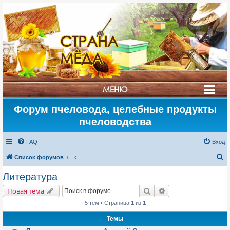
СТРАНА
МЁДА
МЕНЮ
Форум пчеловода, целебные продукты
пчеловодства
FAQ
Вход
П
Список форумов
о
Литература
и
Поиск
Расширенный поис
Новая тема
с
5 тем • Страница
1
из
1
к
Темы