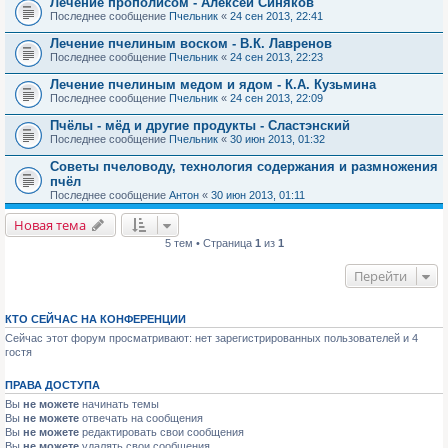
Лечение прополисом - Алексей Синяков
Последнее сообщение
Пчельник
«
24 сен 2013, 22:41
Лечение пчелиным воском - В.К. Лавренов
Последнее сообщение
Пчельник
«
24 сен 2013, 22:23
Лечение пчелиным медом и ядом - К.А. Кузьмина
Последнее сообщение
Пчельник
«
24 сен 2013, 22:09
Пчёлы - мёд и другие продукты - Сластэнский
Последнее сообщение
Пчельник
«
30 июн 2013, 01:32
Советы пчеловоду, технология содержания и размножения
пчёл
Последнее сообщение
Антон
«
30 июн 2013, 01:11
Новая тема
5 тем • Страница
1
из
1
Перейти
КТО СЕЙЧАС НА КОНФЕРЕНЦИИ
Сейчас этот форум просматривают: нет зарегистрированных пользователей и 4
гостя
ПРАВА ДОСТУПА
Вы
не можете
начинать темы
Вы
не можете
отвечать на сообщения
Вы
не можете
редактировать свои сообщения
Вы
не можете
удалять свои сообщения