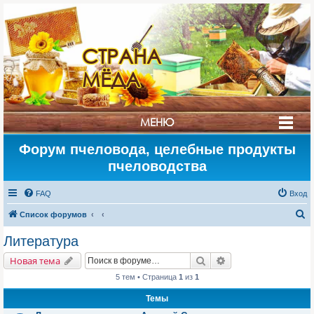
СТРАНА
МЁДА
МЕНЮ
Форум пчеловода, целебные продукты
пчеловодства
FAQ
Вход
П
Список форумов
о
Литература
и
Поиск
Расширенный поис
Новая тема
с
5 тем • Страница
1
из
1
к
Темы