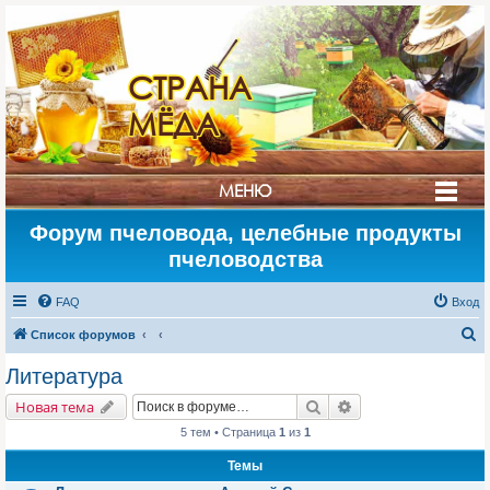
СТРАНА
МЁДА
МЕНЮ
Форум пчеловода, целебные продукты
пчеловодства
FAQ
Вход
П
Список форумов
о
Литература
и
Поиск
Расширенный поис
Новая тема
с
5 тем • Страница
1
из
1
к
Темы