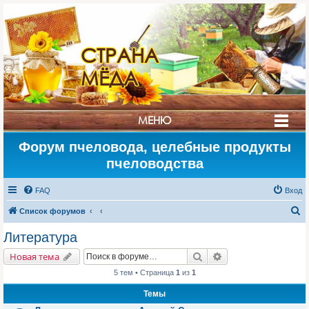
СТРАНА
МЁДА
МЕНЮ
Форум пчеловода, целебные продукты
пчеловодства
FAQ
Вход
П
Список форумов
о
Литература
и
Поиск
Расширенный поис
Новая тема
с
5 тем • Страница
1
из
1
к
Темы