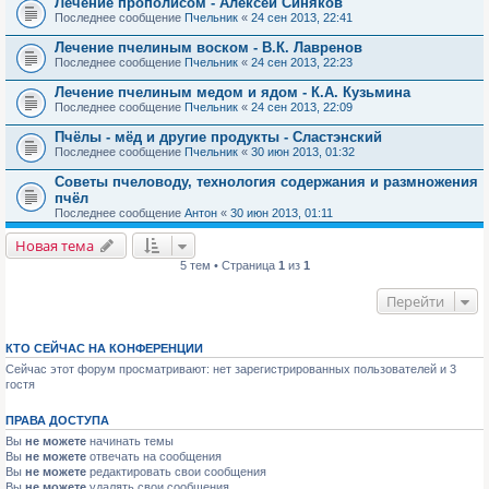
Лечение прополисом - Алексей Синяков
Последнее сообщение
Пчельник
«
24 сен 2013, 22:41
Лечение пчелиным воском - В.К. Лавренов
Последнее сообщение
Пчельник
«
24 сен 2013, 22:23
Лечение пчелиным медом и ядом - К.А. Кузьмина
Последнее сообщение
Пчельник
«
24 сен 2013, 22:09
Пчёлы - мёд и другие продукты - Сластэнский
Последнее сообщение
Пчельник
«
30 июн 2013, 01:32
Советы пчеловоду, технология содержания и размножения
пчёл
Последнее сообщение
Антон
«
30 июн 2013, 01:11
Новая тема
5 тем • Страница
1
из
1
Перейти
КТО СЕЙЧАС НА КОНФЕРЕНЦИИ
Сейчас этот форум просматривают: нет зарегистрированных пользователей и 3
гостя
ПРАВА ДОСТУПА
Вы
не можете
начинать темы
Вы
не можете
отвечать на сообщения
Вы
не можете
редактировать свои сообщения
Вы
не можете
удалять свои сообщения